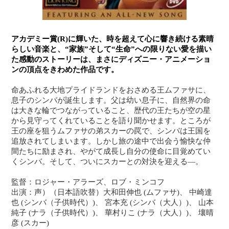
アカデミー賞(R)に輝いた、時を超えて心に響き続ける素晴
らしい音楽と、“家族”そして“生命”への限りない愛を描い
た感動のストーリーは、まさにディズニー・アニメーショ
ンの頂点をきわめた作品です。
命あふれる大地プライドランドをおさめる王ムファサに、
息子のシンバが誕生します。父は幼い息子に、自然界の命
は大きな輪でつながっていること、歴代の王たちが空の星
から見守ってくれていることを語り聞かせます。ところが
王の座を狙うムファサの弟スカーの罠で、シンバは王国を
追放されてしまいます。しかし旅の途中で出会う愉快な仲
間たちに励まされ、やがて成長し自分の使命に目覚めてい
くシンバ。そして、ついにスカーとの対決を迎える―。
監督：ロジャー・アラーズ、ロブ・ミンコフ
出演：声）（日本語吹替）大和田伸也 (ムファサ)、 中崎達
也 (シンバ（子供時代）)、 宮本充 (シンバ（大人）)、 山本
純子 (ナラ（子供時代）)、 華村りこ (ナラ（大人）)、 壤晴
彦 (スカー)