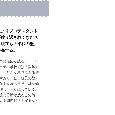
によりプロテスタント
が繰り返されてきたベ
、現在も「平和の壁」
存在する。
争の傷跡が残るアードイ
男子小学校では「哲学」
、「どんな意見にも価値
マカリービー校長の教え
なる立場の意見に耳を傾
理し、言葉にしていく。
憶と分断が残るこの街
よる問題解決を探るケビ