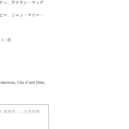
ナン、デクラン・マッグ
ビー、ジャン・マリー・
）1：日
oductions, Clin d’oeil films,
I
得た業務用（二次使用権