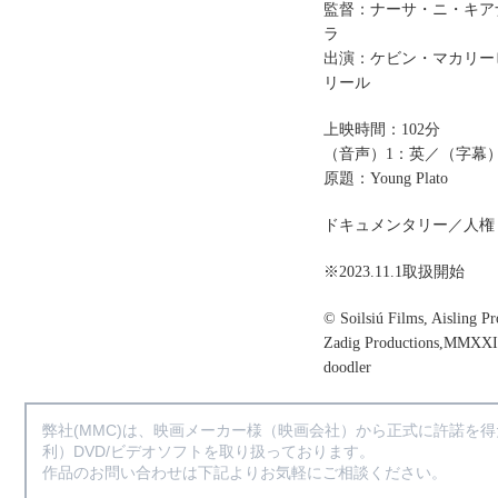
監督：ナーサ・ニ・キア
ラ
出演：ケビン・マカリー
リール
上映時間：102分
（音声）1：英／（字幕
原題：Young Plato
ドキュメンタリー／人権
※2023.11.1取扱開始
© Soilsiú Films, Aisling Pr
Zadig Productions,MMXX
doodler
弊社(MMC)は、映画メーカー様（映画会社）から正式に許諾を
利）DVD/ビデオソフトを取り扱っております。
作品のお問い合わせは下記よりお気軽にご相談ください。