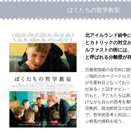
ぼくたちの哲学教室
北アイルランド紛争
とカトリックの対立
ルファストの街には
と呼ばれる分離壁が
労働者階級の住宅街に闘
ン地区のホーリークロス
が主要科目となっており
がある」と話すケビン・
のもと、子どもたちは異
けながら自らの思考を整
宗教的、政治的対立の記
で、哲学的思考と対話に
ン校長の挑戦を追う。