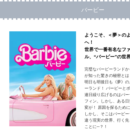
バービー
ようこそ、＜夢＞の
へ！
世界で一番有名なフ
ル、“バービー”の世
完璧なバービーランドか
が知った驚きの秘密とは
明日も明後日も《夢》の
ーランド！ バービーと
連日繰り広げるのはパー
フィン。しかし、ある日
変が！ 原因を探るため
しかし、そこはバービー
違う現実の世界、行く先
ことに─？！