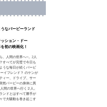
ようなバービーランド
ァッション・ドー
界を初の映画化！
ら、人間の世界へ─。2人
？すべてが完璧で今日も
ような毎日が続くバービ
ボーイフレンド？ のケンが
ティー、ドライブ、サー
突然バービーの身体に異
に人間の世界へ行く２人。
ランドとはすべて勝手が
々で大騒動を巻き起こす