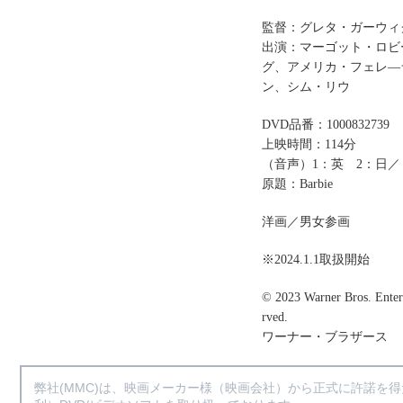
監督：グレタ・ガーウィ
出演：マーゴット・ロビ
グ、アメリカ・フェレ―
ン、シム・リウ
DVD品番：1000832739
上映時間：114分
（音声）1：英 2：日／
原題：Barbie
洋画／男女参画
※2024.1.1取扱開始
© 2023 Warner Bros. Entert
rved.
ワーナー・ブラザース
弊社(MMC)は、映画メーカー様（映画会社）から正式に許諾を