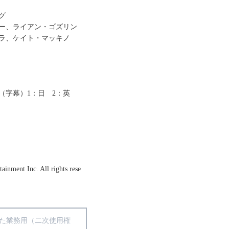
グ
ー、ライアン・ゴズリン
ラ、ケイト・マッキノ
（字幕）1：日 2：英
ainment Inc. All rights rese
得た業務用（二次使用権