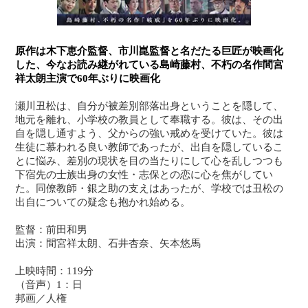
原作は木下恵介監督、市川崑監督と名だたる巨匠が映画化
した、今なお読み継がれている島崎藤村、不朽の名作間宮
祥太朗主演で60年ぶりに映画化
瀬川丑松は、自分が被差別部落出身ということを隠して、
地元を離れ、小学校の教員として奉職する。彼は、その出
自を隠し通すよう、父からの強い戒めを受けていた。彼は
生徒に慕われる良い教師であったが、出自を隠しているこ
とに悩み、差別の現状を目の当たりにして心を乱しつつも
下宿先の士族出身の女性・志保との恋に心を焦がしてい
た。同僚教師・銀之助の支えはあったが、学校では丑松の
出自についての疑念も抱かれ始める。
監督：前田和男
出演：間宮祥太朗、石井杏奈、矢本悠馬
上映時間：119分
（音声）1：日
邦画／人権