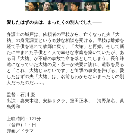
愛したはずの夫は、まったくの別人でした――
弁護士の城戸は、依頼者の里枝から、亡くなった夫「大
祐」の身元調査という奇妙な相談を受ける。里枝は離婚を
経て子供を連れて故郷に戻り、「大祐」と再婚。そして新
たに生まれた子供と４人で幸せな家庭を築いていたが、あ
る日「大祐」が不慮の事故で命を落としてしまう。長年疎
遠になっていた大祐の兄・恭一が法要に訪れ、遺影を見る
と「これ、大祐じゃないです」と衝撃の事実を告げる。愛
したはずの夫「大祐」は、名前もわからないまったくの別
人だったのだ……。
監督：石川 慶
出演：妻夫木聡、安藤サクラ、窪田正孝、 清野菜名、眞
島秀和
上映時間：121分
（音声）1：日
邦画／ドラマ