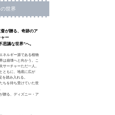
つの世界
監督が贈る、奇跡のア
チャー
不思議な世界”へ。
エネルギー源である植物
界は崩壊へと向かう。こ
夫サーチャーただ一人。
とともに、地底に広が
へ足を踏み入れる。
たちを待ち受けていた世
。
が贈る、ディズニー・ア