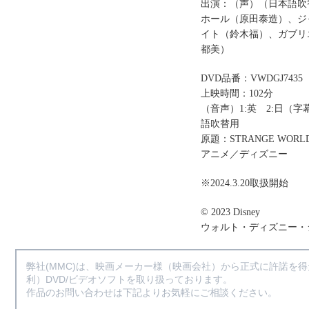
出演：（声）（日本語吹
ホール（原田泰造）、ジ
イト（鈴木福）、ガブリ
都美）
DVD品番：VWDGJ7435
上映時間：102分
（音声）1:英 2:日（字
語吹替用
原題：STRANGE WORL
アニメ／ディズニー
※2024.3.20取扱開始
© 2023 Disney
ウォルト・ディズニー・
弊社(MMC)は、映画メーカー様（映画会社）から正式に許諾を
利）DVD/ビデオソフトを取り扱っております。
作品のお問い合わせは下記よりお気軽にご相談ください。