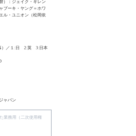
替）：ジェイク・ギレン
ャブーキ・ヤング＝ホワ
エル・ユニオン（松岡依
幕）／１:日 2:英 3:日本
D
ジャパン
得た業務用（二次使用権