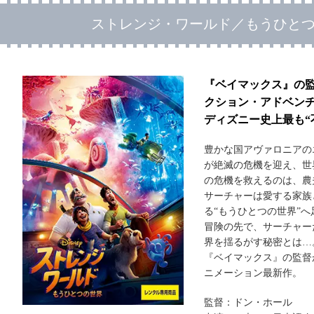
ストレンジ・ワールド／もうひと
『ベイマックス』の
クション・アドベン
ディズニー史上最も“
豊かな国アヴァロニアの
が絶滅の危機を迎え、世
の危機を救えるのは、農
サーチャーは愛する家族
る“もうひとつの世界”
冒険の先で、サーチャー
界を揺るがす秘密とは…
『ベイマックス』の監督
ニメーション最新作。
監督：ドン・ホール