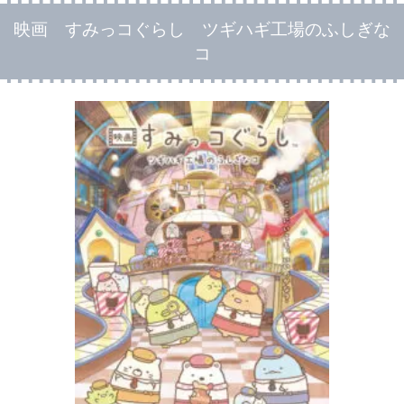
映画 すみっコぐらし ツギハギ工場のふしぎな
コ