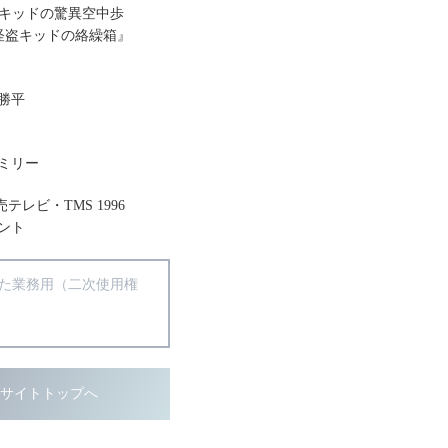
怪盗キッドの驚異空中歩
話『怪盗キッドの絡繰箱』
勝平
ミリー
レビ・TMS 1996
ント
得た業務用（二次使用権
ブサイトトップへ