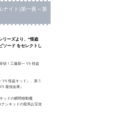
ルナイト)第一夜～第
シリーズより、“怪盗
ピソード をセレクトし
偵！工藤新一 VS 怪盗
 VS 怪盗キッド』、第 5
 VS 最強金庫』
怪盗キッドの瞬間移動魔
話『コナンキッドの龍馬お宝攻