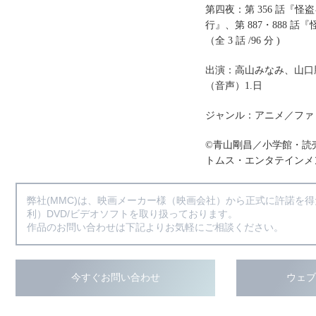
第四夜：第 356 話『
行』、第 887・888 
（全 3 話 /96 分 )
出演：高山みなみ、山口
（音声）1.日
ジャンル：アニメ／ファ
©青山剛昌／小学館・読売テ
トムス・エンタテインメ
弊社(MMC)は、映画メーカー様（映画会社）から正式に許諾を
利）DVD/ビデオソフトを取り扱っております。
作品のお問い合わせは下記よりお気軽にご相談ください。
今すぐお問い合わせ
ウェ