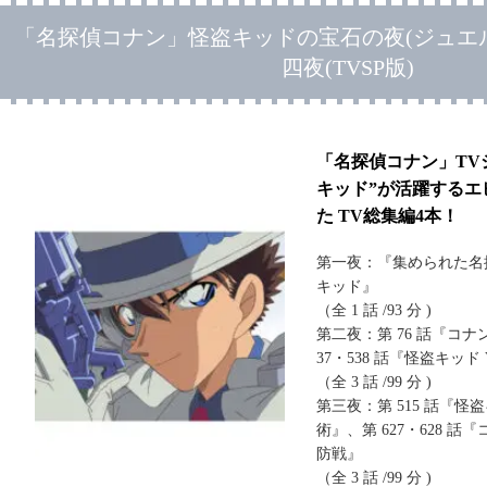
「名探偵コナン」怪盗キッドの宝石の夜(ジュエ
四夜(TVSP版)
「名探偵コナン」TV
キッド”が活躍するエ
た TV総集編4本！
第一夜：『集められた名探
キッド』
（全 1 話 /93 分 )
第二夜：第 76 話『コナン
37・538 話『怪盗キッド
（全 3 話 /99 分 )
第三夜：第 515 話『
術』、第 627・628 
防戦』
（全 3 話 /99 分 )