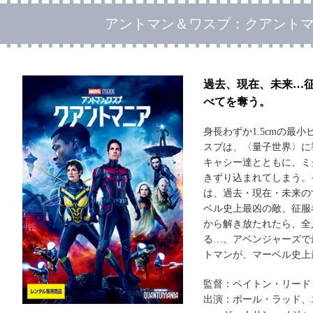
アントマン＆ワスプ：クアント
過去、現在、未来…
べてを奪う。
身長わずか1.5cmの最
スプは、〈量子世界〉に
キャシー達とともに、ミ
きずり込まれてしまう。
は、過去・現在・未来の
ベル史上最凶の敵、征服
から解き放たれたら、全
る…。アベンジャーズで
トマンが、マーベル史上
監督：ペイトン・リード
出演：ポール・ラッド、