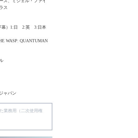
ース、ミシェル・ファイ
ラス
幕）1:日 2:英 3:日本
E WASP: QUANTUMAN
ル
ジャパン
得た業務用（二次使用権