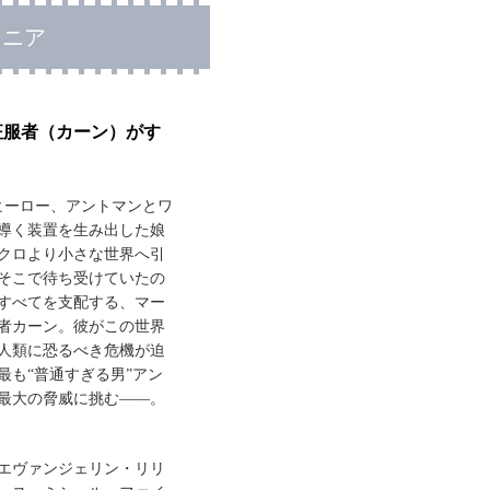
マニア
征服者（カーン）がす
小ヒーロー、アントマンとワ
導く装置を生み出した娘
クロより小さな世界へ引
そこで待ち受けていたの
すべてを支配する、マー
者カーン。彼がこの世界
人類に恐るべき危機が迫
最も“普通すぎる男”アン
最大の脅威に挑む――。
エヴァンジェリン・リリ