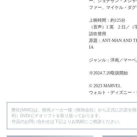
ー、ジョナサン・メジャ
ファー、マイケル・ダグ
上映時間：約125分
（音声）1:英 2:日／（字
語吹替用
原題：ANT-MAN AND TH
IA
ジャンル：洋画／マーベ
※2024.7.20取扱開始
© 2023 MARVEL
ウォルト・ディズニー・
弊社(MMC)は、映画メーカー様（映画会社）から正式に許諾を
利）DVD/ビデオソフトを取り扱っております。
作品のお問い合わせは下記よりお気軽にご相談ください。