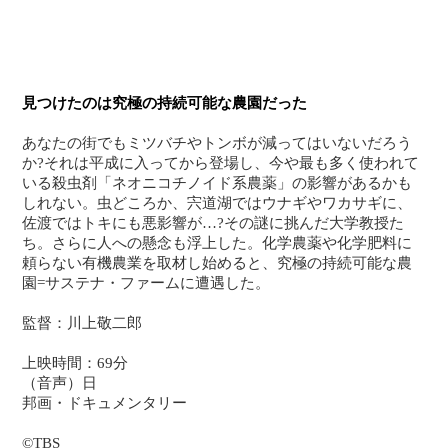
見つけたのは究極の持続可能な農園だった
あなたの街でもミツバチやトンボが減ってはいないだろう
か?それは平成に入ってから登場し、今や最も多く使われて
いる殺虫剤「ネオニコチノイド系農薬」の影響があるかも
しれない。虫どころか、宍道湖ではウナギやワカサギに、
佐渡ではトキにも悪影響が…?その謎に挑んだ大学教授た
ち。さらに人への懸念も浮上した。化学農薬や化学肥料に
頼らない有機農業を取材し始めると、究極の持続可能な農
園=サステナ・ファームに遭遇した。
監督：川上敬二郎
上映時間：69分
（音声）日
邦画・ドキュメンタリー
©TBS