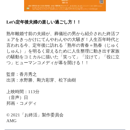
Let’s定年後夫婦の楽しい過ごし方！！
熟年離婚寸前の夫婦が、葬儀社の男から紹介された終活フ
ェアをきっかけにてんやわんやの大騒ぎ！人生百年時代と
言われる今、定年後に訪れる「熟年の青春＝熟春（じゅく
しゅん）」を明るく迎えるために人生整理に動き出す家族
の騒動をコミカルに描いた「笑って」「泣けて」「役に立
つ」ヒューマンコメディが幕を開ける！！
監督：香月秀之
出演：水野勝、剛力彩芽、松下由樹
上映時間：113分
（音声）日
邦画・コメディ
© 2021「お終活」製作委員会
AMG