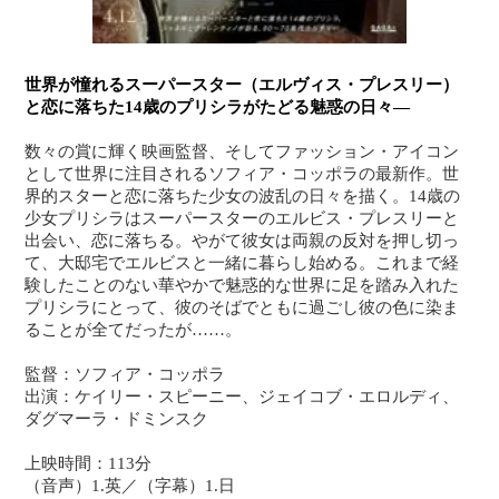
世界が憧れるスーパースター（エルヴィス・プレスリー）
と恋に落ちた14歳のプリシラがたどる魅惑の日々―
数々の賞に輝く映画監督、そしてファッション・アイコン
として世界に注目されるソフィア・コッポラの最新作。世
界的スターと恋に落ちた少女の波乱の日々を描く。14歳の
少女プリシラはスーパースターのエルビス・プレスリーと
出会い、恋に落ちる。やがて彼女は両親の反対を押し切っ
て、大邸宅でエルビスと一緒に暮らし始める。これまで経
験したことのない華やかで魅惑的な世界に足を踏み入れた
プリシラにとって、彼のそばでともに過ごし彼の色に染ま
ることが全てだったが……。
監督：ソフィア・コッポラ
出演：ケイリー・スピーニー、ジェイコブ・エロルディ、
ダグマーラ・ドミンスク
上映時間：113分
（音声）1.英／（字幕）1.日