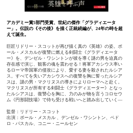
アカデミー賞5部門受賞、世紀の傑作「グラディエータ
ー」。伝説の《その後》を描く正統続編が、24年の時を超
えて誕生。
巨匠リドリー・スコットが再び描く真の《英雄》の姿。ポ
ール・メスカルが復讐に燃える剣闘士《グラディエータ
ー》を、デンゼル・ワシントンが彼を導く謎の男を迫真の
存在感で演じ、観客の魂を震わせる！将軍アカシウス率い
るローマ帝国軍の侵攻により、愛する妻を殺されたルシア
ス。すべてを失いアカシウスへの復讐を胸に誓ったルシア
スは、謎の男・マクリヌスの導きによりローマへと赴く。
マクリヌスが所有する剣闘士《グラディエーター》となっ
たルシアスは、復讐心を胸に、力のみが物を言うコロセウ
ム《円形闘技場》で待ち受ける戦いへと踏み出していく―
監督：リドリー・スコット
出演：ポール・メスカル 、デンゼル・ワシントン、ペド
ロ・パスカル、コニー・ニールセン