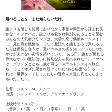
飛べることを、まだ知らないだけ。
誰よりも優しく聡明でありながら家族や周囲から疎まれ孤
独なエルファバと、誰よりも愛され特別であることを望む
みんなの人気者グリンダは、大学の寮で偶然ルームメイト
に。見た目も性格も、そして魔法の才能もまるで異なるふ
たりは反発し合うが、互いの本当の姿を知っていくにつれ
かけがえのない友情を築いていく。 ある日、誰もが憧れる
偉大なオズの魔法使いに特別な力を見出されたエルファバ
は、グリンダとともに彼が司るエメラルドシティへ旅立
ち、そこでオズに隠され続けていた“ある秘密”を知る。 そ
れは、世界を、そしてふたりの運命を永遠に変えてしまう
ものだった…。
監督：ジョン・M・チュウ
出演：シンシア・エリボ、アリアナ・グランデ
上映時間：161分
（音声）1：英 2：日／（字幕）1：日 2：英