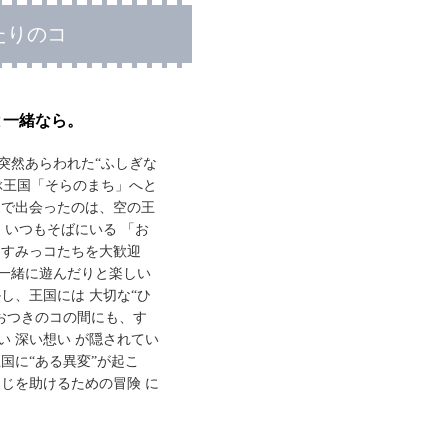
たりのコ
と一緒なら。
突然あらわれた“ふしぎな
ぶ王国「そらのまち」へと
こで出会ったのは、空の王
、いつもそばにいる 「お
、すみっコたちを大歓迎
一緒に遊んだりと楽しい
し、王国には 大切な“ひ
とおつきのコの間にも、す
い 深い想い が隠されてい
国に“ある異変”が起こ
うじを助けるための冒険 に