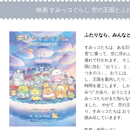
映画 すみっコぐらし 空の王国とふ
ふたりなら、みんな
すみっコたちは、ある日
雲”に乗って、空に浮か
連れて行かれます。 そ
国に住む 「おうじ」 と
つきのコ」。 おうじは
し、王国を案内したり、
時間を過ごします。 しか
みつ” があり、おうじ
みっコたちがまだ知らな
ました。 やがて、空の王
り、すみっコたちは お
踏み出していきます。
監督：作田ハズム