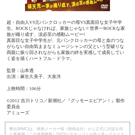
超・自由人VS元パンクロッカーの母VS真面目な女子中学
生。ROCKじゃなければ、家族じゃない! 世界一ROCKな家
族が織り成す、涙必至の感動ムービー!
真面目な女子中学生が、元パンクロッカーの母と血のつな
がらない自由気ままなミュージシャンの父という型破りな
両親に振り回されながらも家族の絆を実感して成長してい
く姿を描くハートフル・ドラマ。
監督：山本透
出演：麻生久美子、大泉洋
上映時間：106分
©2012 吉川トリコ／新潮社／『グッモーエビアン！』製作
委員会
アミューズ
弊社(MMC)は、映画メーカー様（映画会社）から正式に許諾を得
た業務用（二次使用権利）DVD/ビデオソフトを取り扱っておりま