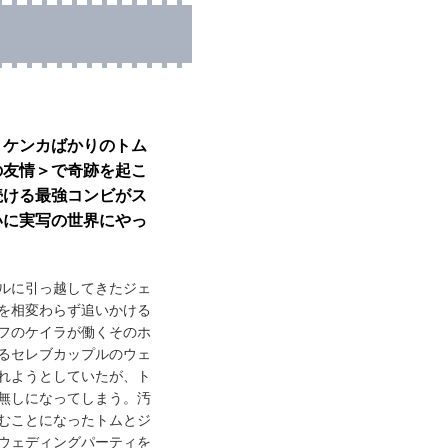
。ケンカばかりのトム
の友情＞で奇跡を起こ
続ける最強コンビがス
いに実写の世界にやっ
ルに引っ越してきたジェ
を相変わらず追いかける
フのケイラが働くそのホ
るセレブカップルのウェ
れようとしていたが、ト
無しになってしまう。汚
むことになったトムとジ
ウェディングパーティを