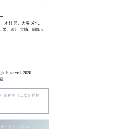
ー
、木村 昴、大塚 芳忠、
葉 繁、浪川 大輔、霜降り
ght Reserved. 2020
画
得た業務用（二次使用権
ブサイトトップへ