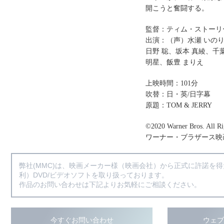
開こうと奮闘する。
監督：ティム・ストーリ
出演：（声）水瀬 いのり
日野 聡、坂本 真綾、千
明星、飯豊 まりえ
上映時間：101分
吹替：日・英/日字幕
原題：TOM & JERRY
©2020 Warner Bros. All Ri
ワーナー・ブラザース映
弊社(MMC)は、映画メーカー様（映画会社）から正式に許諾を
利）DVD/ビデオソフトを取り扱っております。
作品のお問い合わせは下記よりお気軽にご相談ください。
今すぐお問い合わせ
ウェ