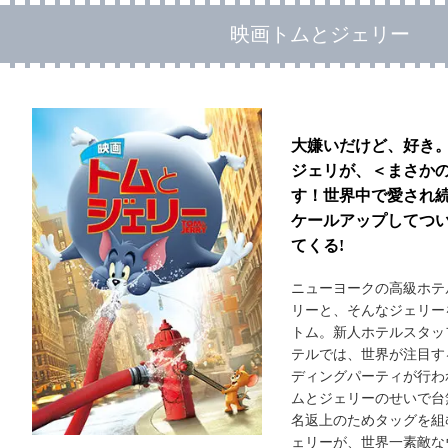
映画トムとジェリー
大嫌いだけど、好き
ジェリが、＜まさか
す！世界中で愛され
ケールアップしてつ
てくる!
ニューヨークの高級ホテ
リーと、そんなジェリー
トム。新人ホテルスタッ
テルでは、世界が注目す
ディングパーティが行わ
ムとジェリーのせいで台
名返上のためタッグを組
ェリーが、世界一素敵な