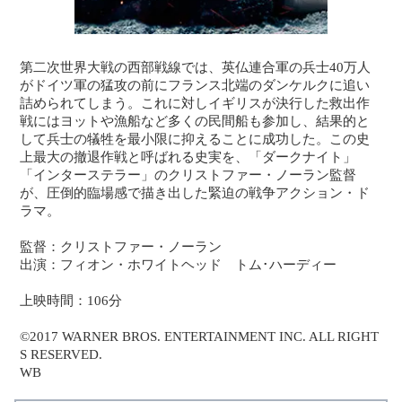
第二次世界大戦の西部戦線では、英仏連合軍の兵士40万人
がドイツ軍の猛攻の前にフランス北端のダンケルクに追い
詰められてしまう。これに対しイギリスが決行した救出作
戦にはヨットや漁船など多くの民間船も参加し、結果的と
して兵士の犠牲を最小限に抑えることに成功した。この史
上最大の撤退作戦と呼ばれる史実を、「ダークナイト」
「インターステラー」のクリストファー・ノーラン監督
が、圧倒的臨場感で描き出した緊迫の戦争アクション・ド
ラマ。
監督：クリストファー・ノーラン
出演：フィオン・ホワイトヘッド トム･ハーディー
上映時間：106分
©2017 WARNER BROS. ENTERTAINMENT INC. ALL RIGHT
S RESERVED.
WB