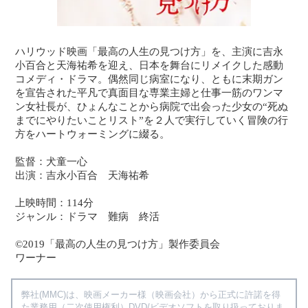
ハリウッド映画「最高の人生の見つけ方」を、主演に吉永
小百合と天海祐希を迎え、日本を舞台にリメイクした感動
コメディ・ドラマ。偶然同じ病室になり、ともに末期ガン
を宣告された平凡で真面目な専業主婦と仕事一筋のワンマ
ン女社長が、ひょんなことから病院で出会った少女の“死ぬ
までにやりたいことリスト”を２人で実行していく冒険の行
方をハートウォーミングに綴る。
監督：犬童一心
出演：吉永小百合 天海祐希
上映時間：114分
ジャンル：ドラマ 難病 終活
©2019「最高の人生の見つけ方」製作委員会
ワーナー
弊社(MMC)は、映画メーカー様（映画会社）から正式に許諾を得
た業務用（二次使用権利）DVD/ビデオソフトを取り扱っておりま