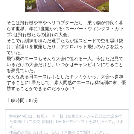
そこは飛行機や車やヘリコプターたち、乗り物が仲良く暮
らす世界。年に1度開かれる<スーパー・ウィングス・カッ
プ>は飛行機たちの憧れの大会。
そこでは訓練を積んだ選手たちが猛スピードで空を駆け抜
け、宙返りを披露したり、アクロバット飛行のわざを競っ
ていた。
飛行機のエースもそんな大会に憧れる一人。今はただ見て
いるだけの大会だけど、いつかはチャンピオンになること
を夢見ていた。
そんなある日エースはふとしたキッカケから、大会へ参加
することに! 果たして、素人同然のエースは猛特訓の末、優
勝することができるのだろうか! ?
上映時間：87分
弊社(MMC)は、映画メーカー様（映画会社）から正式に許諾を得
た業務用（二次使用権利）DVD/ビデオソフトを取り扱っておりま
す。
作品のお問い合わせは下記よりお気軽にご相談ください。