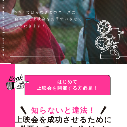
Share your favorite movies with everyone.
MMCではみなさまのニーズに
合わせた
上映会をお手伝いさせて
いただきます！
はじめて
上映会を開催する方必見！
知らないと違法！
上映会を成功させるために