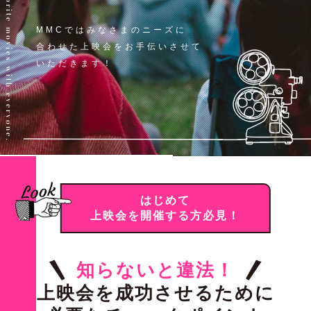
Share your favorite movies with everyone.
MMCではみなさまのニーズに
合わせた
上映会をお手伝いさせて
いただきます！
はじめて
上映会を開催する方必見！
知らないと違法！
上映会を成功させるために