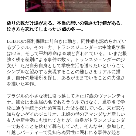
偽りの数だけ涙がある。本当の想いの強さだけ鎧がある。
泣き方を忘れてしまった17歳の冬 —。
LGBTQの権利保障に前向きに動き、同性婚も認められてい
るブラジル。その一方、トランスジェンダーの中途退学率
は82％、そして平均寿命は35歳と言われている。 いまだ根
強く残る差別による事件の数々。トランスジェンダーの少
女が、ただ自分自身として学校生活を送りたいというごく
シンプルな望みすら実現することの難しさをリアルに描
き、自分の居場所を探し、あるがままでいることの力強さ
を描いた本作。
ブラジルの小さな街に引っ越してきた17歳のヴァレンティ
ナ。彼女は出生届の名であるラウルではなく、通称名で学
校に通う手続きのため蒸発した父を探している。未だ恋を
知らないゲイのジュリオ、未婚の母のアマンダなど新しい
友人や新生活にも慣れてきたが、自身がトランスジェンダ
ーであることを伏せて暮らしていた。そんな中、参加した
年越しパーティーで見知らぬ男性に襲われる事件が起き