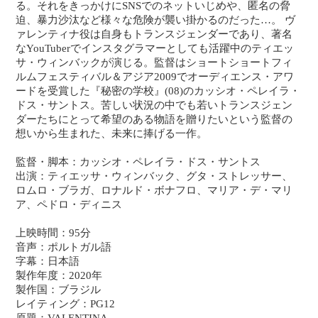
る。それをきっかけにSNSでのネットいじめや、匿名の脅
迫、暴力沙汰など様々な危険が襲い掛かるのだった…。 ヴ
ァレンティナ役は自身もトランスジェンダーであり、著名
なYouTuberでインスタグラマーとしても活躍中のティエッ
サ・ウィンバックが演じる。監督はショートショートフィ
ルムフェスティバル＆アジア2009でオーディエンス・アワ
ードを受賞した『秘密の学校』(08)のカッシオ・ペレイラ・
ドス・サントス。苦しい状況の中でも若いトランスジェン
ダーたちにとって希望のある物語を贈りたいという監督の
想いから生まれた、未来に捧げる一作。
監督・脚本：カッシオ・ペレイラ・ドス・サントス
出演：ティエッサ・ウィンバック、グタ・ストレッサー、
ロムロ・ブラガ、ロナルド・ボナフロ、マリア・デ・マリ
ア、ペドロ・ディニス
上映時間：95分
音声：ポルトガル語
字幕：日本語
製作年度：2020年
製作国：ブラジル
レイティング：PG12
原題：VALENTINA