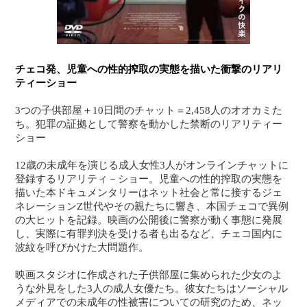
チェコ発、児童への性的搾取の実態を描いた衝撃のリアリ
ティーショー
3つの子供部屋＋10日間のチャット＝2,458人のオオカミた
ち。犯罪の証拠として警察を動かした禁断のリアリティー
ショー
12歳の未成年を演じる成人女性3人がオンラインチャットに
登録するリアリティ－ショー。児童への性的搾取の実態を
描いた本ドキュメンタリーはネット社会と常に接するジェ
ネレーションZ世代やその親たちに響き、本国チェコで異例
の大ヒットを記録。映画の公開後に警察が動く事態に発展
し、実際に有罪判決を受ける者も出るなど、チェコ国内に
波紋を呼びかけた大問題作。
映画スタジオに作成された子供部屋に集められた少女のよ
うな外見をした3人の成人女優たち。彼女たちはソーシャル
メディアでの未成年の性被害についての研究のため、ネッ