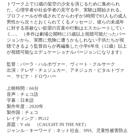
トワーク上で12歳の架空の少女を演じるために集められ
た。心理学者や社会学者の見守る中、実験は開始される。
プロフィールが作成されてからわずか5時間で83人もの成人
男性から次々とおくられてくるメッセージ。彼らの未成年
に対する容赦ない欲望の言葉や行動はエスカレートしてい
く…。 （本作は劇場公開時に15歳以上視聴可能だったバー
ジョンから、実際に危険に遭うかもしれない子供たちが視
聴できるよう監督自らが再編集した小学6年生（12歳）以上
が視聴可能なエデュケーショナルバージョンになります）
監督：バーラ・ハルポヴァー、ヴィート・クルサーク
出演：テレザ・チェジュカー、アネジュカ・ピタルトヴァ
ー、サビナ・ドロウハー
上映時間：66分
音声：チェコ語
字幕：日本語
製作年度：2020年
製作国：チェコ
レイティング：PG12
原題：V síti （CAUGHT IN THE NET）
ジャンル・キーワード：ネット社会、SNS、児童性被害防止