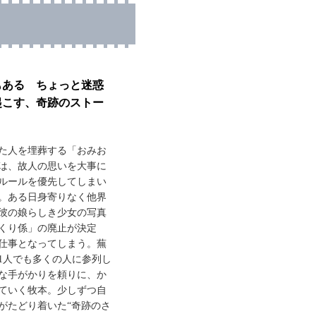
もある ちょっと迷惑
起こす、奇跡のストー
った人を埋葬する「おみお
は、故人の思いを大事に
ルールを優先してしまい
。ある日身寄りなく他界
彼の娘らしき少女の写真
くり係」の廃止が決定
仕事となってしまう。蕪
1人でも多くの人に参列し
な手がかりを頼りに、か
ていく牧本。少しずつ自
がたどり着いた“奇跡のさ