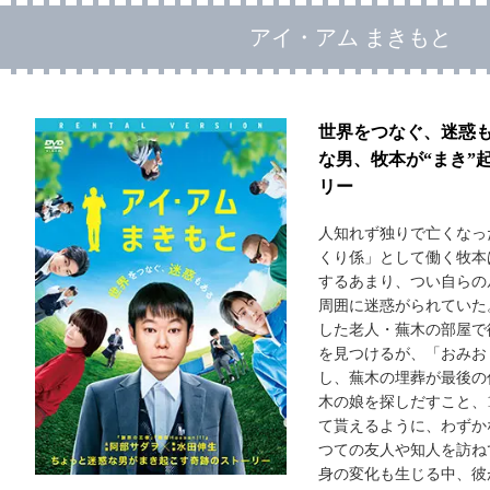
アイ・アム まきもと
世界をつなぐ、迷惑
な男、牧本が“まき”
リー
人知れず独りで亡くな
くり係」として働く牧本
するあまり、つい自らの
周囲に迷惑がられていた
した老人・蕪木の部屋で
を見つけるが、「おみお
し、蕪木の埋葬が最後の
木の娘を探しだすこと、
て貰えるように、わずか
つての友人や知人を訪ね
身の変化も生じる中、彼