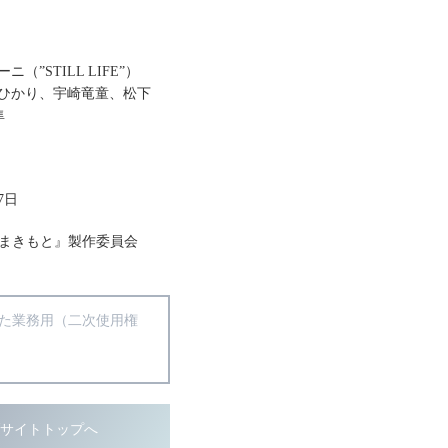
”STILL LIFE”）
ひかり、宇崎竜童、松下
隼
7日
ム まきもと』製作委員会
得た業務用（二次使用権
ブサイトトップへ