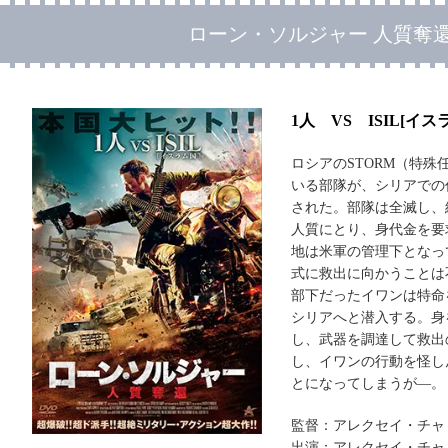
ローン・ソルジャー 人質奪
1人 VS ISIL[イス
ロシアのSTORM（特
いる部隊が、シリアでの
された。部隊は全滅し、
人質にとり、身代金を要
地は米軍の管理下となっ
式に救出に向かうことは
部下だったイワンは特命
シリアへと潜入する。身
し、武器を調達して救出
し、イワンの行動を怪し
とになってしまうが―。
監督：アレクセイ・チャ
出演：アレクセイ・チャ