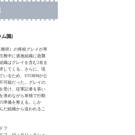
還
ラム国]
殊任務班）の将校グレイが率
任務中に過激組織に急襲
組織はグレイを含む2名を
求してくる。さらに、現
ているため、STORMが公
不可能だった。グレイの
を受け、従軍記者を装い
を潜めながら単独で行動
の準備を整える。しか
んだ組織から追われるこ
ドフ
ドフ、ヴィタリ・キシュ