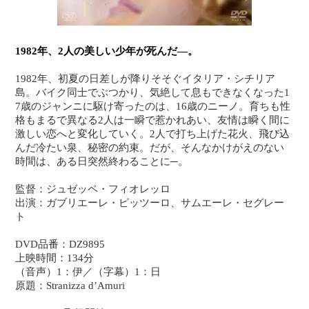
1982年、2人の美しい少年が死んだ―。
1982年、初夏の日差しが降りそそぐイタリア・シチリア
島。バイク同士でぶつかり、気絶して息もできなくなった1
7歳のジャンニに駆け寄ったのは、16歳のニーノ。育ちも性
格もまるで異なる2人は一瞬で惹かれあい、友情は瞬く間に
激しい恋へと変化していく。2人で打ち上げた花火、飛び込
んだ冷たい泉、秘密の約束。だが、そんなかけがえのない
時間は、ある日突然終わることに─。
監督：ジュゼッペ・フィオレッロ
出演：ガブリエーレ・ピッツーロ、サムエーレ・セグレー
ト
DVD品番：DZ9895
上映時間：134分
（音声）1：伊／（字幕）1：日
原題：Stranizza d’Amuri