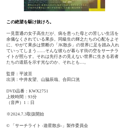
この絶望を駆け抜けろ。
一見普通の女子高生だが、病を患った母との苦しい生活を
余儀なくされている果歩。同級生の輝之たちの心配をよそ
に、やがて果歩は禁断の「JK散歩」の世界に足を踏み入れ
ていってしまう……そんな彼らが暮らす街の空をサーチラ
イトが照らす。それは先行きの見えない世界に生きる若者
たちの道筋を示す光なのか、それとも…。
監督：平波亘
出演：中井友望、山脇辰哉、合田口洸
DVD品番：KWX2751
上映時間：93分
（音声）1：日
※2024.7.3取扱開始
© 「サーチライト -遊星散歩-」製作委員会