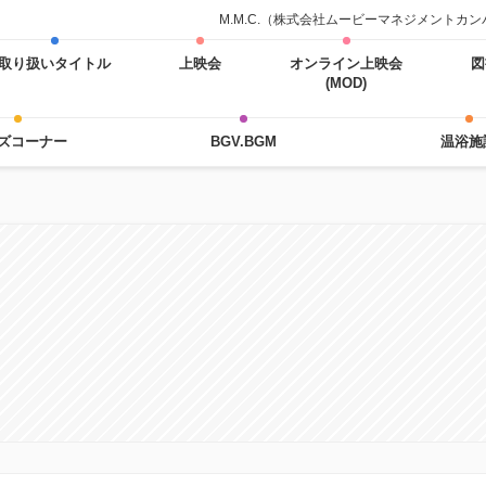
M.M.C.（株式会社ムービーマネジメント
取り扱いタイトル
上映会
オンライン上映会
図
(MOD)
ズコーナー
BGV.BGM
温浴施