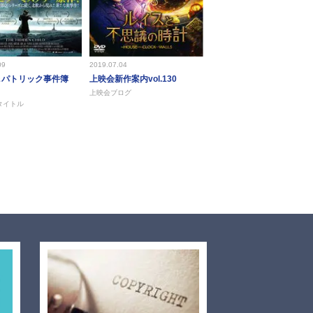
09
2019.07.04
＆パトリック事件簿
上映会新作案内vol.130
上映会ブログ
タイトル