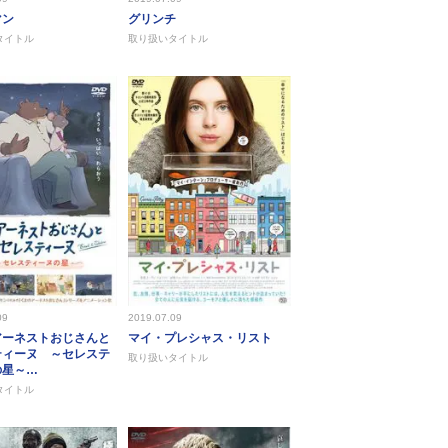
マン
グリンチ
タイトル
取り扱いタイトル
09
2019.07.09
アーネストおじさんと
マイ・プレシャス・リスト
ティーヌ ～セレステ
取り扱いタイトル
の星～…
タイトル