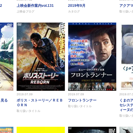
2
上映会新作案内vol.131
2019年9月
アクア
上映会ブログ
カタログ
取り扱い
2019.07.09
2019.07.09
2019.07.
ら見る
ポリス・ストーリー／ＲＥＢ
フロントランナー
くまの
ＯＲＮ
セレス
取り扱いタイトル
ィーヌ
取り扱いタイトル
取り扱い