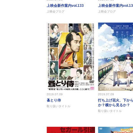
上映会新作案内vol.133
上映会新作案内vol.13
上映会ブログ
上映会ブログ
2019.07.09
2019.07.09
蚤とり侍
打ち上げ花火、下か
か？横から見るか？
取り扱いタイトル
取り扱いタイトル