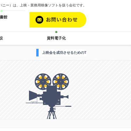
カンパニー）は、上映・業務用映像ソフトを扱う会社です。
書館
設
資料電子化
上映会を成功させるためのTipsはこちら
映画案内人Hがお届けする