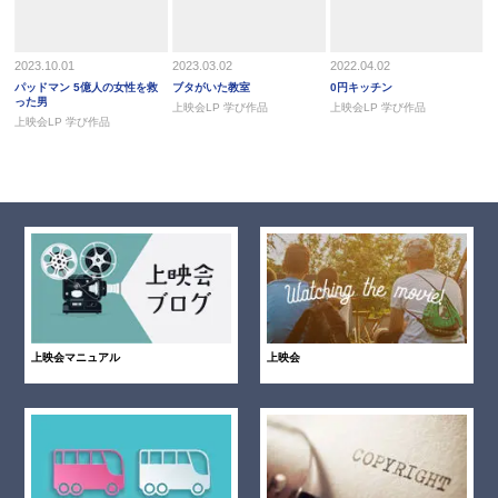
2023.10.01
2023.03.02
2022.04.02
パッドマン 5億人の女性を救
ブタがいた教室
0円キッチン
った男
上映会LP 学び作品
上映会LP 学び作品
上映会LP 学び作品
上映会マニュアル
上映会