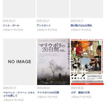
2025.03.17
2025.03.17
2025.03.17
リトル・ガール
アシスタント
僕が跳びはねる理由
上映会LP 学び作品
上映会LP 学び作品
上映会LP 学び作品
2025.03.17
2024.06.01
2024.06.01
ベルベット・クイーン ユキヒ
マリウポリの20日間
ガザ 素顔の日常
ョウを探して
上映会LP 学び作品
上映会LP 学び作品
上映会LP 学び作品