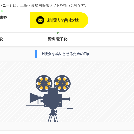
カンパニー）は、上映・業務用映像ソフトを扱う会社です。
書館
設
資料電子化
上映会を成功させるためのTipsはこちら
映画案内人Hがお届け