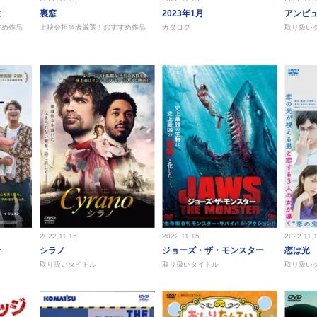
に
裏窓
2023年1月
アンビ
すめ作品
上映会担当者厳選！おすすめ作品
カタログ
取り扱い
2022.11.15
2022.11.15
2022.11.
ー
シラノ
ジョーズ・ザ・モンスター
恋は光
取り扱いタイトル
取り扱いタイトル
取り扱い