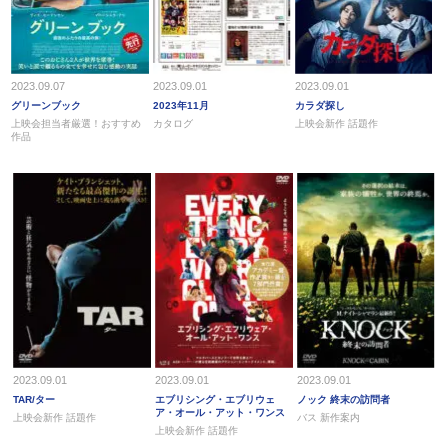
2023.09.07
2023.09.01
2023.09.01
グリーンブック
2023年11月
カラダ探し
上映会担当者厳選！おすすめ
カタログ
上映会新作 話題作
作品
2023.09.01
2023.09.01
2023.09.01
TAR/ター
エブリシング・エブリウェ
ノック 終末の訪問者
ア・オール・アット・ワンス
上映会新作 話題作
バス 新作案内
上映会新作 話題作