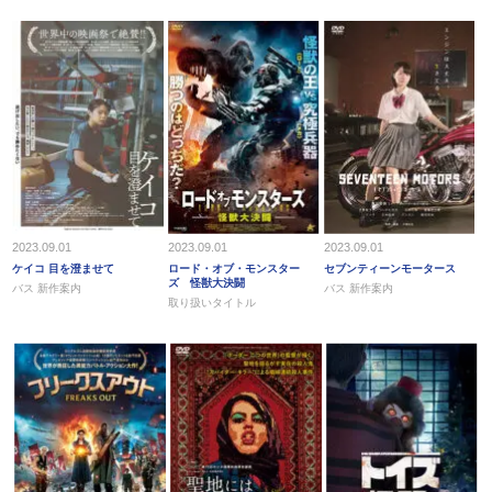
2023.09.01
2023.09.01
2023.09.01
ケイコ 目を澄ませて
ロード・オブ・モンスター
セブンティーンモータース
ズ 怪獣大決闘
バス 新作案内
バス 新作案内
取り扱いタイトル