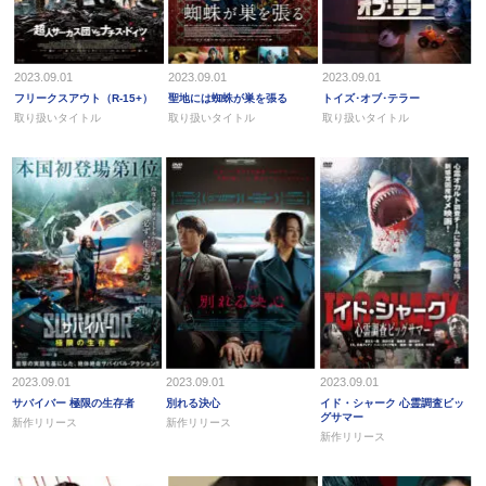
2023.09.01
2023.09.01
2023.09.01
フリークスアウト（R-15+）
聖地には蜘蛛が巣を張る
トイズ･オブ･テラー
取り扱いタイトル
取り扱いタイトル
取り扱いタイトル
2023.09.01
2023.09.01
2023.09.01
サバイバー 極限の生存者
別れる決心
イド・シャーク 心霊調査ビッ
グサマー
新作リリース
新作リリース
新作リリース