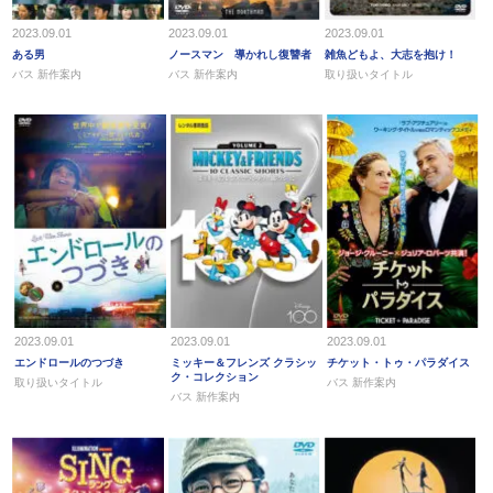
2023.09.01
2023.09.01
2023.09.01
ある男
ノースマン 導かれし復讐者
雑魚どもよ、大志を抱け！
バス 新作案内
バス 新作案内
取り扱いタイトル
2023.09.01
2023.09.01
2023.09.01
エンドロールのつづき
ミッキー＆フレンズ クラシッ
チケット・トゥ・パラダイス
ク・コレクション
取り扱いタイトル
バス 新作案内
バス 新作案内