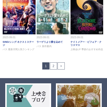
2023.09.01
2023.09.01
2023.09.01
SING/シング:ネクストステー
ラーゲリより愛を込めて
ナイトメアー・ビフォア・ク
ジ
リスマス
バス 新作案内
バス 最新月間人気ランキング
上映会LP 季節のおすすめ作品
1
2
>