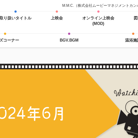
M.M.C.（株式会社ムービーマネジメント
取り扱いタイトル
上映会
オンライン上映会
図
(MOD)
ズコーナー
BGV.BGM
温浴施
024年6月