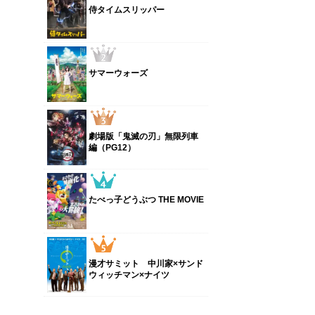
侍タイムスリッパー
サマーウォーズ
劇場版「鬼滅の刃」無限列車
編（PG12）
たべっ子どうぶつ THE MOVIE
漫才サミット 中川家×サンド
ウィッチマン×ナイツ