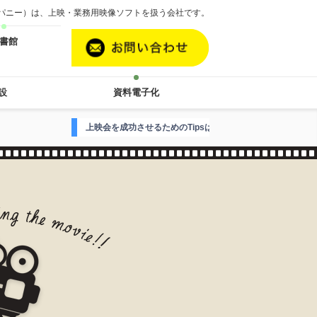
カンパニー）は、上映・業務用映像ソフトを扱う会社です。
書館
設
資料電子化
上映会を成功させるためのTipsはこちら
映画案内人Hがお届けする