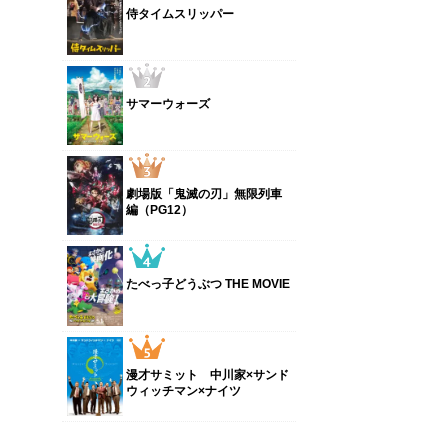
侍タイムスリッパー
サマーウォーズ
劇場版「鬼滅の刃」無限列車
編（PG12）
たべっ子どうぶつ THE MOVIE
漫才サミット 中川家×サンド
ウィッチマン×ナイツ