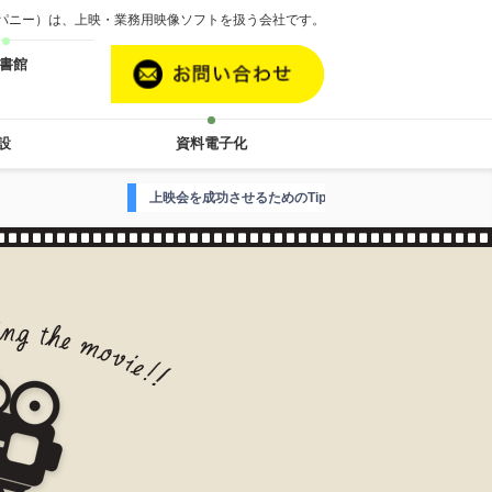
カンパニー）は、上映・業務用映像ソフトを扱う会社です。
書館
設
資料電子化
上映会を成功させるためのTipsはこちら
映画案内人Hがお届けす