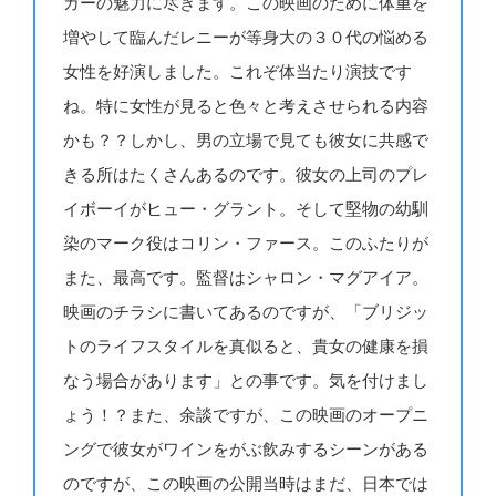
ガーの魅力に尽きます。この映画のために体重を
増やして臨んだレニーが等身大の３０代の悩める
女性を好演しました。これぞ体当たり演技です
ね。特に女性が見ると色々と考えさせられる内容
かも？？しかし、男の立場で見ても彼女に共感で
きる所はたくさんあるのです。彼女の上司のプレ
イボーイがヒュー・グラント。そして堅物の幼馴
染のマーク役はコリン・ファース。このふたりが
また、最高です。監督はシャロン・マグアイア。
映画のチラシに書いてあるのですが、「ブリジッ
トのライフスタイルを真似ると、貴女の健康を損
なう場合があります」との事です。気を付けまし
ょう！？また、余談ですが、この映画のオープニ
ングで彼女がワインをがぶ飲みするシーンがある
のですが、この映画の公開当時はまだ、日本では