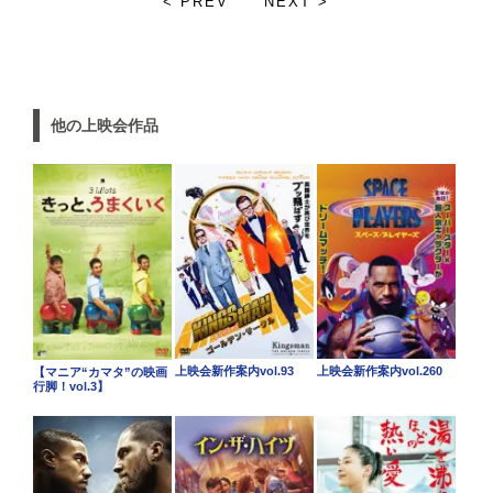
< PREV
NEXT >
他の上映会作品
上映会新作案内vol.93
上映会新作案内vol.260
【マニア“カマタ”の映画
行脚！vol.3】