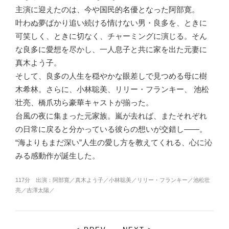
主演に迎えたのは、今や国民的名優となった阿部寛。
叶わぬ夢ばかり追い続ける情けない男・良多を、ときに
可笑しく、ときに切なく、チャーミングに演じる。そん
な良多に愛想を尽かし、一人息子と共に家を出た元妻に
真木よう子。
そして、良多の人生を穏やかな眼差しで見つめる母に樹
木希林。さらに、小林聡美、リリー・フランキー、 池松
壮亮、橋爪功ら豪華キャストが揃った。
台風の夜に集まった元家族。嵐が去れば、またそれぞれ
の日常に戻ると分かっている彼らの想いが交錯し――。
“海よりもまだ深い”人生の愛し方を教えてくれる、心に沁
みる感動作が誕生した。
117分 出演：阿部寛／真木よう子／小林聡美／リリー・フランキー／池松壮
亮／吉澤太陽／