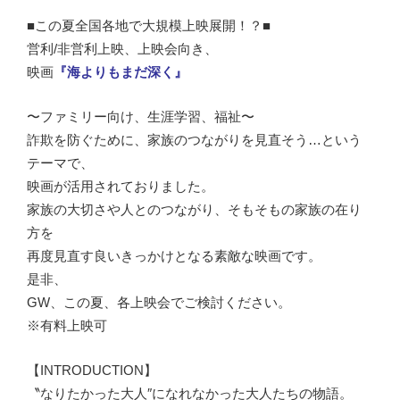
■この夏全国各地で大規模上映展開！？■
営利/非営利上映、上映会向き、
映画
『海よりもまだ深く』
〜ファミリー向け、生涯学習、福祉〜
詐欺を防ぐために、家族のつながりを見直そう…という
テーマで、
映画が活用されておりました。
家族の大切さや人とのつながり、そもそもの家族の在り
方を
再度見直す良いきっかけとなる素敵な映画です。
是非、
GW、この夏、各上映会でご検討ください。
※有料上映可
【INTRODUCTION】
〝なりたかった大人″になれなかった大人たちの物語。