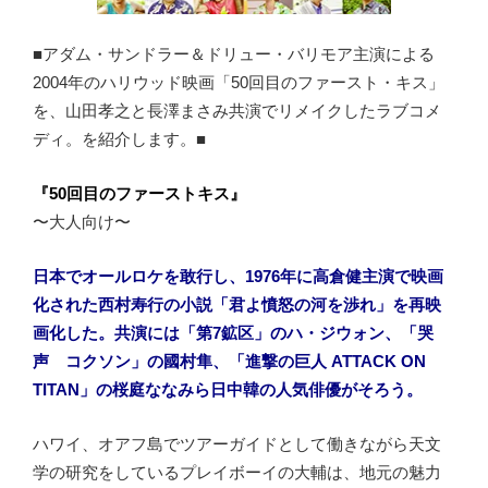
■アダム・サンドラー＆ドリュー・バリモア主演による
2004年のハリウッド映画「50回目のファースト・キス」
を、山田孝之と長澤まさみ共演でリメイクしたラブコメ
ディ。を紹介します。■
『50回目のファーストキス』
〜大人向け〜
日本でオールロケを敢行し、1976年に高倉健主演で映画
化された西村寿行の小説「君よ憤怒の河を渉れ」を再映
画化した。共演には「第7鉱区」のハ・ジウォン、「哭
声 コクソン」の國村隼、「進撃の巨人 ATTACK ON
TITAN」の桜庭ななみら日中韓の人気俳優がそろう。
ハワイ、オアフ島でツアーガイドとして働きながら天文
学の研究をしているプレイボーイの大輔は、地元の魅力