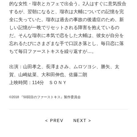
的な女性・瑠衣とカフェで出会う。2人はすぐに意気投合
するが、翌朝になると、瑠衣は大輔についての記憶を完
全に失っていた。瑠衣は過去の事故の後遺症のため、新
しい記憶が一晩でリセットされる障害を抱えているの
だ。そんな瑠衣に本気で恋をした大輔は、彼女が自分を
忘れるたびにさまざまな手で口説き落とし、毎日恋に落
ちて毎日ファーストキスを繰り返すが…。
出演：山田孝之、長澤まさみ、ムロツヨシ、勝矢、太
賀、山崎紘菜、大和田伸也、佐藤二朗
上映時間：114分 ＳＯＮＹ
©2018 『50回目のファーストキス』製作委員会
< PREV
NEXT >