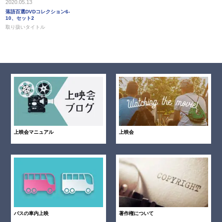
2020.05.13
落語百選DVDコレクション6-
10、セット2
取り扱いタイトル
上映会マニュアル
上映会
バスの車内上映
著作権について