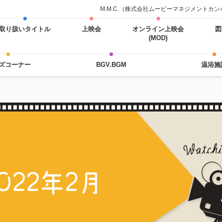
M.M.C.（株式会社ムービーマネジメント
取り扱いタイトル
上映会
オンライン上映会
図
(MOD)
ズコーナー
BGV.BGM
温浴施
上
022年2月