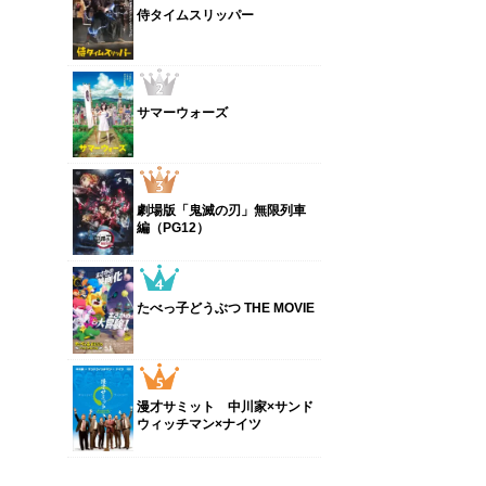
侍タイムスリッパー
サマーウォーズ
劇場版「鬼滅の刃」無限列車
編（PG12）
たべっ子どうぶつ THE MOVIE
漫才サミット 中川家×サンド
ウィッチマン×ナイツ