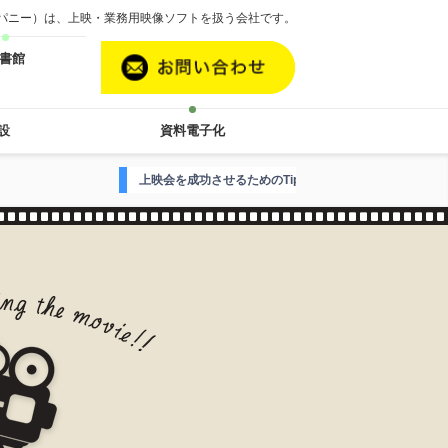
カンパニー）は、上映・業務用映像ソフトを扱う会社です。
書館
設
資料電子化
映会を成功させるためのTipsはこちら
映画案内人Hがお届けする至