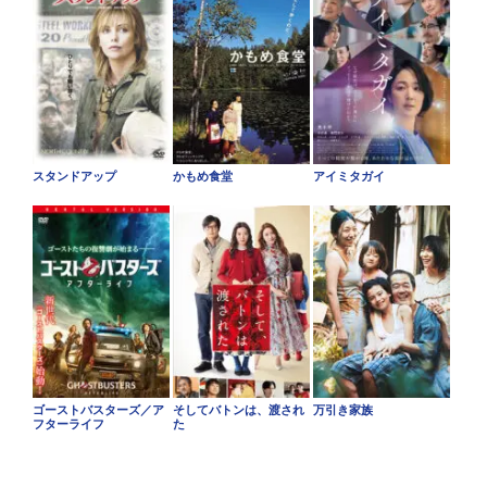
スタンドアップ
かもめ食堂
アイミタガイ
ゴーストバスターズ／ア
そしてバトンは、渡され
万引き家族
フターライフ
た