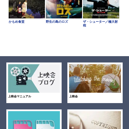
かもめ食堂
野生の島のロズ
ザ・シューター／極大射
程
上映会マニュアル
上映会