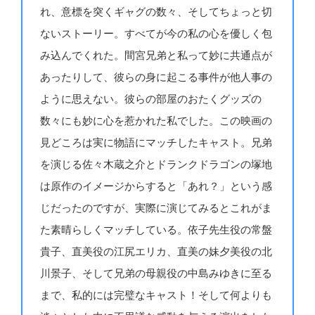
れ、意標を突くギャグの数々、そしてちょっと切
ないストーリー。すべてが今の私の心を優しく包
み込んでくれた。間宮兄弟と私って妙に共通点が
あったりして、彼らの身に起こる事件が他人事の
ように思えない。彼らの部屋のおたくグッズの
数々にも妙に心を惹かれた私でした。この映画の
見どころは実に物語にマッチしたキャスト。兄弟
を演じる佐々木蔵之介とドランクドラゴンの塚地
は原作のイメージからすると「あれ？」という感
じだったのですが、実際に演じてみるとこれがま
た素晴らしくマッチしている。依子先生役の常盤
貴子、直美役の江尻エリカ、直美の妹夕美役の北
川景子、そして兄弟の母親役の中島みゆきに至る
まで、私的には完璧なキャスト！そして何よりも