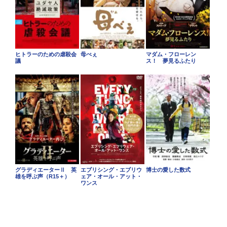
ヒトラーのための虐殺会
母べぇ
マダム・フローレン
議
ス！ 夢見るふたり
グラディエーターⅡ 英
エブリシング・エブリウ
博士の愛した数式
雄を呼ぶ声（R15＋）
ェア・オール・アット・
ワンス