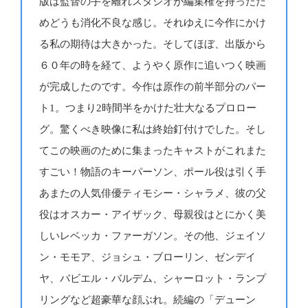
版は監督の手を離れスタジオが編集権を持ったた
めどうも消化不良な感じ。それゆえに今作にかけ
る私の期待は大きかった。そしてほぼ、出版から
６０年の時を経て、ようやく原作に追いつく映画
が完成したのです。今作は原作の前半部分のパー
ト1。つまり2時間半をかけた壮大なるプロロー
グ。驚くべき映像に私は終始釘付けでした。そし
てこの映画のために集まったキャストがこれまた
すごい！物語のキーパーソン、ポール役は引く手
あまたの人気俳優ティモシー・シャラメ、彼の父
役はオスカー・アイザック、母親役はとにかく美
しいレベッカ・ファーガソン。その他、ジェイソ
ン・モモア、ジョシュ・ブローリン、ゼンデイ
ヤ、バビエル・バルデム、シャーロット・ランプ
リングなど超豪華な顔ぶれ。続編の「デューン