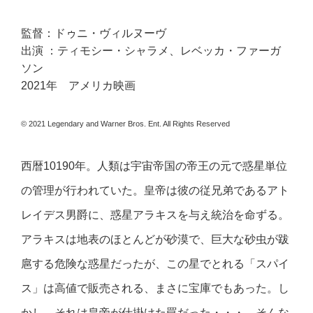
監督：ドゥニ・ヴィルヌーヴ
出演 ：ティモシー・シャラメ、レベッカ・ファーガ
ソン
2021年 アメリカ映画
© 2021 Legendary and Warner Bros. Ent. All Rights Reserved
西暦10190年。人類は宇宙帝国の帝王の元で惑星単位
の管理が行われていた。皇帝は彼の従兄弟であるアト
レイデス男爵に、惑星アラキスを与え統治を命ずる。
アラキスは地表のほとんどが砂漠で、巨大な砂虫が跋
扈する危険な惑星だったが、この星でとれる「スパイ
ス」は高値で販売される、まさに宝庫でもあった。し
かし、それは皇帝が仕掛けた罠だった・・・。そんな