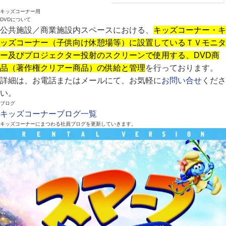
キッズコーナー用
DVDについて
公共施設／商業施設内スペースにおける、
キッズコーナー・キ
ッズコーナー（子供向け休憩場等）に設置しているＴＶモニタ
ー及びプロジェクター投射のスクリーンで使用する、DVD商
品（著作権クリアー商品）の供給と管理
を行っております。
詳細は、お電話またはメールにて、お気軽に
お問い合せ
くださ
い。
ブログ
キッズコーナーブログ一覧
キッズコーナーにまつわる社員ブログを更新していきます。