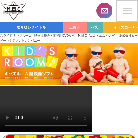
取り扱いタイトル
上映会
バス
キッズコーナ
スライド-キッズルーム | 映画上映会・業務用DVDなら【M.M.C. (エム・エム・シー) 】株式会社ムー
ビーマネジメントカンパニー