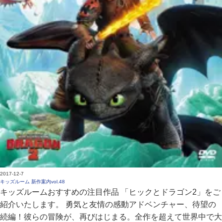
2017-12-7
キッズルーム 新作案内vol.48
キッズルームおすすめの注目作品 「ヒックとドラゴン2」をご
紹介いたします。 勇気と友情の感動アドベンチャー、待望の
続編！彼らの冒険が、再びはじまる。全作を超えて世界中で大