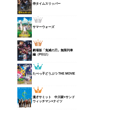
侍タイムスリッパー
サマーウォーズ
劇場版「鬼滅の刃」無限列車
編（PG12）
たべっ子どうぶつ THE MOVIE
漫才サミット 中川家×サンド
ウィッチマン×ナイツ