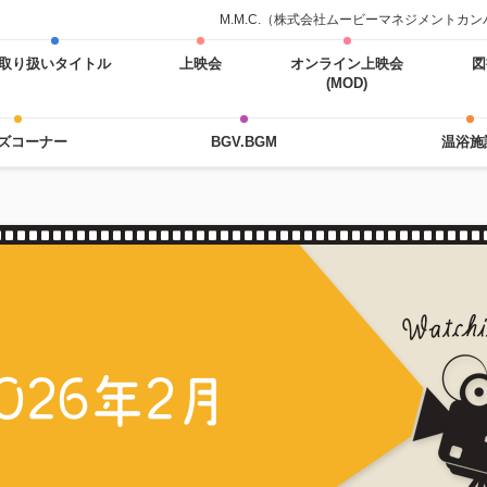
M.M.C.（株式会社ムービーマネジメント
取り扱いタイトル
上映会
オンライン上映会
図
(MOD)
ズコーナー
BGV.BGM
温浴施
026年2月