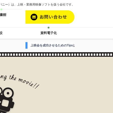
カンパニー）は、上映・業務用映像ソフトを扱う会社です。
書館
設
資料電子化
上映会を成功させるためのTipsはこちら
映画案内人Hがお届けする