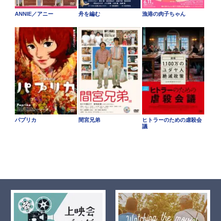
ANNIE／アニー
舟を編む
漁港の肉子ちゃん
パプリカ
間宮兄弟
ヒトラーのための虐殺会
議