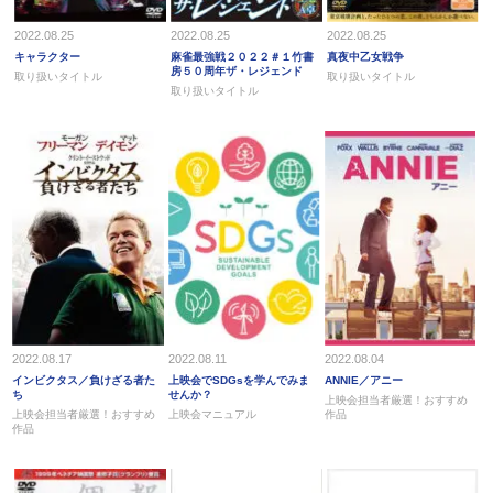
2022.08.25
2022.08.25
2022.08.25
キャラクター
麻雀最強戦２０２２＃１竹書
真夜中乙女戦争
房５０周年ザ・レジェンド
取り扱いタイトル
取り扱いタイトル
取り扱いタイトル
2022.08.17
2022.08.11
2022.08.04
インビクタス／負けざる者た
上映会でSDGsを学んでみま
ANNIE／アニー
ち
せんか？
上映会担当者厳選！おすすめ
上映会担当者厳選！おすすめ
上映会マニュアル
作品
作品